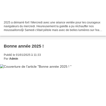
2025 a démarré fort ! Mercredi avec une séance ventée pour les courageux
navigateurs du mercredi. Heureusement la galette a pu réchauffer nos
moussaillons😋 Samedi c'était pétole mais avec de belles lumières sur l'eau
: les voileux motivés étaient présents,...
Bonne année 2025 !
Publié le 01/01/2025 à 11:33
Par
Admin