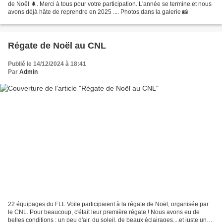
de Noël 🌲. Merci à tous pour votre participation. L'année se termine et nous
avons déjà hâte de reprendre en 2025 .... Photos dans la galerie 📸
Régate de Noël au CNL
Publié le 14/12/2024 à 18:41
Par
Admin
22 équipages du FLL Voile participaient à la régate de Noël, organisée par
le CNL. Pour beaucoup, c'était leur première régate ! Nous avons eu de
belles conditions : un peu d'air, du soleil, de beaux éclairages....et juste un