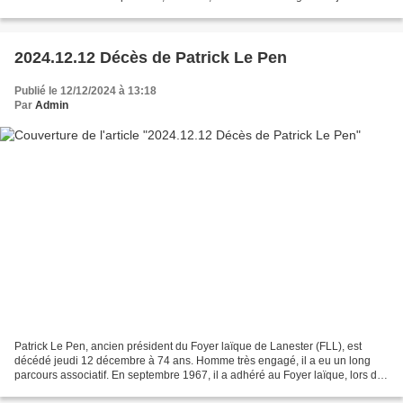
peu froid 😉. Bravo à tous.......
2024.12.12 Décès de Patrick Le Pen
Publié le 12/12/2024 à 13:18
Par
Admin
Patrick Le Pen, ancien président du Foyer laïque de Lanester (FLL), est
décédé jeudi 12 décembre à 74 ans. Homme très engagé, il a eu un long
parcours associatif. En septembre 1967, il a adhéré au Foyer laïque, lors de
la création de la section canoë-kayak....