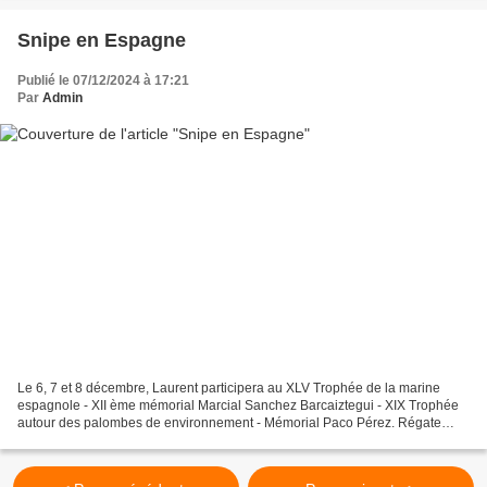
Snipe en Espagne
Publié le 07/12/2024 à 17:21
Par
Admin
Le 6, 7 et 8 décembre, Laurent participera au XLV Trophée de la marine
espagnole - XII ème mémorial Marcial Sanchez Barcaiztegui - XIX Trophée
autour des palombes de environnement - Mémorial Paco Pérez. Régate
européenne qu'il fera en Snipe avec le fameux...