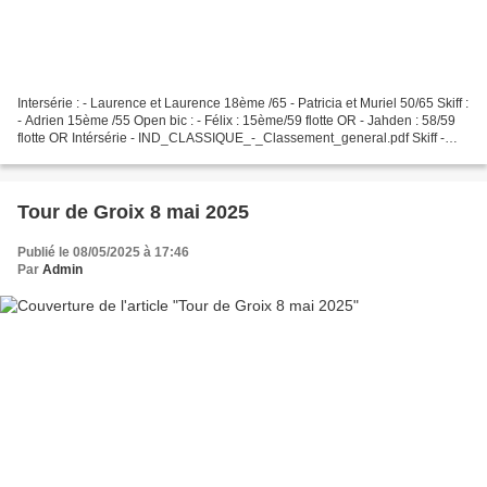
Intersérie : - Laurence et Laurence 18ème /65 - Patricia et Muriel 50/65 Skiff :
- Adrien 15ème /55 Open bic : - Félix : 15ème/59 flotte OR - Jahden : 58/59
flotte OR Intérsérie - IND_CLASSIQUE_-_Classement_general.pdf Skiff -
IND_SKIFF_-_Classement_general.pdf Open...
Tour de Groix 8 mai 2025
Publié le 08/05/2025 à 17:46
Par
Admin