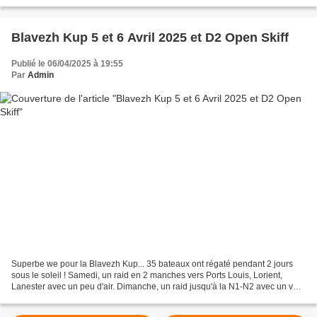
1 et 2 Horaires : 13h...
Blavezh Kup 5 et 6 Avril 2025 et D2 Open Skiff
Publié le 06/04/2025 à 19:55
Par
Admin
Superbe we pour la Blavezh Kup... 35 bateaux ont régaté pendant 2 jours
sous le soleil ! Samedi, un raid en 2 manches vers Ports Louis, Lorient,
Lanester avec un peu d'air. Dimanche, un raid jusqu'à la N1-N2 avec un vent
très léger mollissant... Les open...