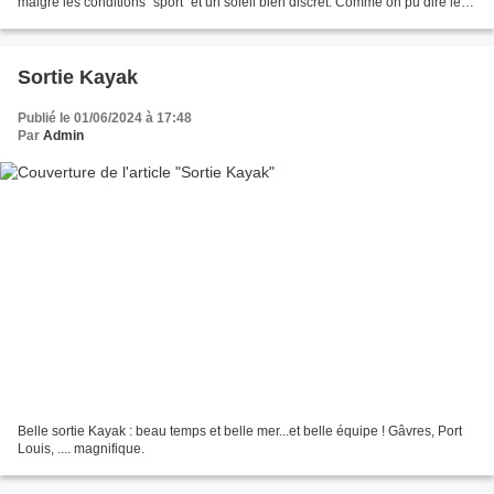
malgré les conditions "sport" et un soleil bien discret. Comme on pu dire les
kayakistes : "Départ "mouillé"...
Sortie Kayak
Publié le 01/06/2024 à 17:48
Par
Admin
Belle sortie Kayak : beau temps et belle mer...et belle équipe ! Gâvres, Port
Louis, .... magnifique.