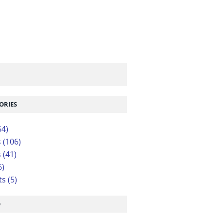
ORIES
64)
s
(106)
s
(41)
6)
ts
(5)
O