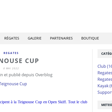
RÉGATES
GALERIE
PARTENAIRES
BOUTIQUE
REGATES
CATÉG
GNOUSE CUP
Club
(1
8 MAI 2022
Regate
n et publié depuis Overblog
Regate
Kayak
(
Suppor
icipent à la Teignouse Cup en Open Skiff. Tout le club
METE