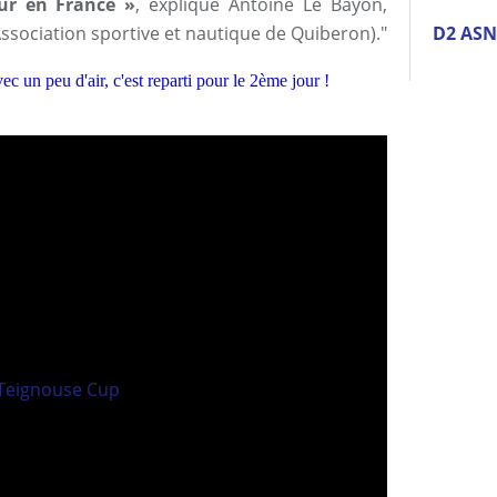
eur en France »
, explique Antoine Le Bayon,
ssociation sportive et nautique de Quiberon)."
D2 AS
c un peu d'air, c'est reparti pour le 2ème jour !