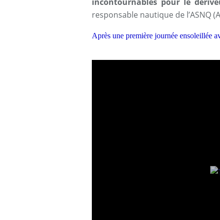
incontournables pour le dériv
responsable nautique de l’ASNQ (A
Après une première journée ensoleillée ave