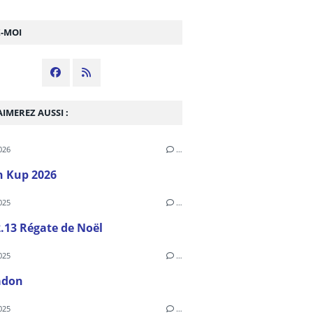
Z-MOI
IMEREZ AUSSI :
026
…
h Kup 2026
025
…
.13 Régate de Noël
025
…
adon
025
…