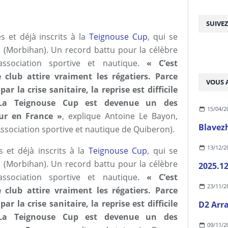
SUIVE
s et déjà inscrits à la
Teignouse Cup
, qui se
n
(Morbihan). Un record battu pour la célèbre
ssociation sportive et nautique.
« C’est
 club attire vraiment les régatiers. Parce
VOUS A
r la crise sanitaire, la reprise est difficile
 La Teignouse Cup est devenue un des
15/04/2
eur en France »
, explique Antoine Le Bayon,
Blavez
ssociation sportive et nautique de Quiberon).
13/12/2
 et déjà inscrits à la
Teignouse Cup
, qui se
n
(Morbihan). Un record battu pour la célèbre
2025.12
ssociation sportive et nautique.
« C’est
23/11/2
 club attire vraiment les régatiers. Parce
r la crise sanitaire, la reprise est difficile
D2 Arr
 La Teignouse Cup est devenue un des
09/11/2