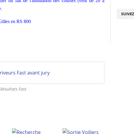
uer du fait de l'annulation des courses (vent de 20 à
e.
SUIVE
Gilles en RS 800
iveurs Fast avant jury
Résultats Fast