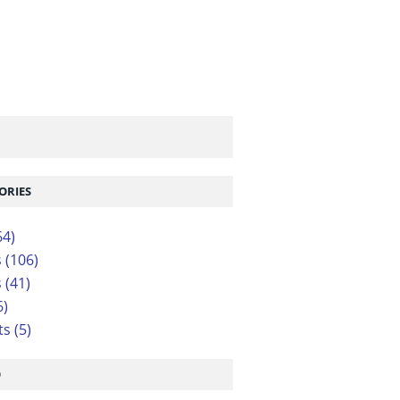
ORIES
64)
s
(106)
s
(41)
6)
ts
(5)
O