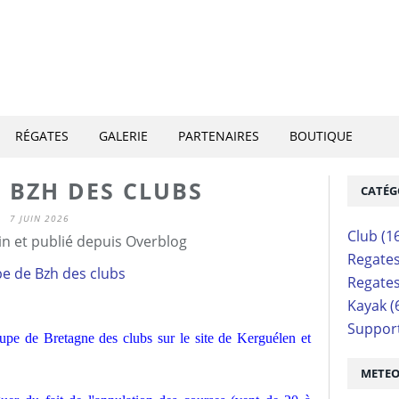
RÉGATES
GALERIE
PARTENAIRES
BOUTIQUE
 BZH DES CLUBS
CATÉG
7 JUIN 2026
Club
(1
n et publié depuis Overblog
Regate
Regate
Kayak
(
Suppor
oupe de Bretagne des clubs sur le site de Kerguélen et
METE