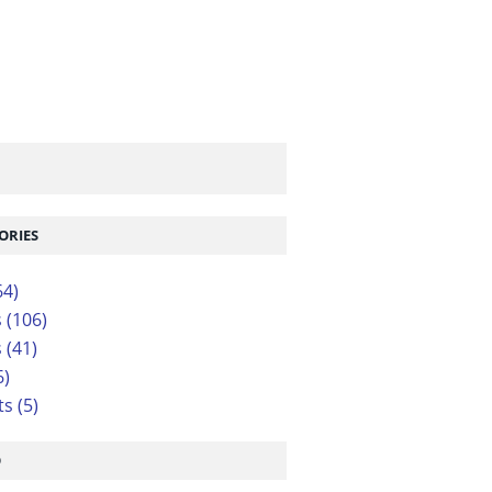
ORIES
64)
s
(106)
s
(41)
6)
ts
(5)
O