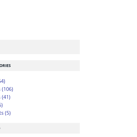
ORIES
64)
s
(106)
s
(41)
6)
ts
(5)
O