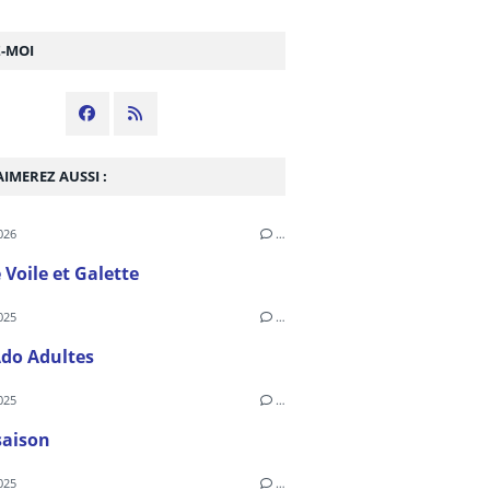
Z-MOI
IMEREZ AUSSI :
026
…
 Voile et Galette
025
…
Ado Adultes
025
…
saison
025
…