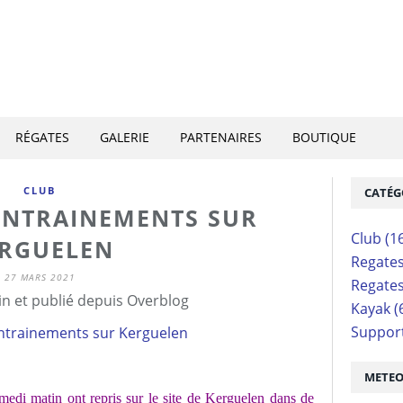
RÉGATES
GALERIE
PARTENAIRES
BOUTIQUE
CLUB
CATÉG
 ENTRAINEMENTS SUR
Club
(1
RGUELEN
Regate
27 MARS 2021
Regate
n et publié depuis Overblog
Kayak
(
Suppor
METE
edi matin ont repris sur le site de Kerguelen dans de