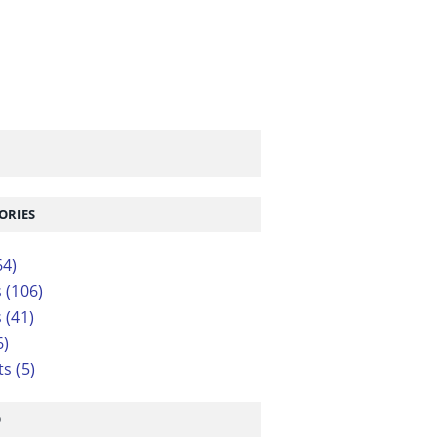
ORIES
64)
s
(106)
s
(41)
6)
ts
(5)
O