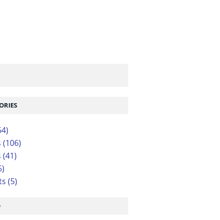
ORIES
64)
s
(106)
s
(41)
6)
ts
(5)
O