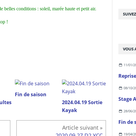
 belles conditions : soleil, marée haute et petit air.
SUIVE
top !
VOUS A
11/01/2
Reprise
08/10/2
Fin de saison
Stage 
ultes
2024.04.19 Sortie
Kayak
28/06/2
Fin de 
19/04/2
2020.09.27 D2 YCC