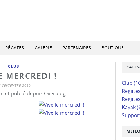
RÉGATES
GALERIE
PARTENAIRES
BOUTIQUE
CLUB
CATÉG
E MERCREDI !
Club
(1
6 SEPTEMBRE 2020
Regate
n et publié depuis Overblog
Regate
Kayak
(
Suppor
METE
!