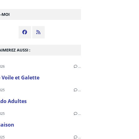
Z-MOI
IMEREZ AUSSI :
026
…
 Voile et Galette
025
…
Ado Adultes
025
…
saison
025
…