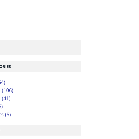
ORIES
64)
s
(106)
s
(41)
6)
ts
(5)
O