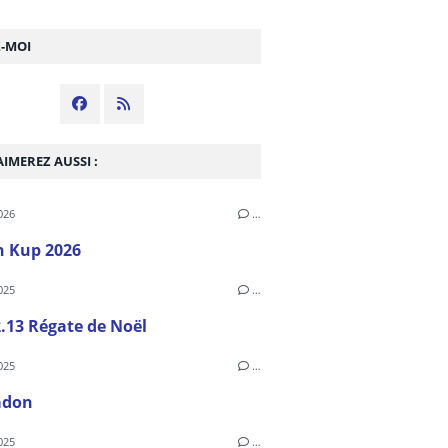
Z-MOI
IMEREZ AUSSI :
026
…
h Kup 2026
025
…
.13 Régate de Noël
025
…
adon
025
…