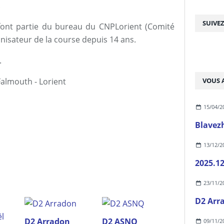
.
SUIVE
font partie du bureau du CNPLorient (Comité
nisateur de la course depuis 14 ans.
.
Falmouth - Lorient
VOUS A
15/04/2
Blavez
13/12/2
2025.12
23/11/2
D2 Arr
D2 Arradon
D2 ASNQ
09/11/2