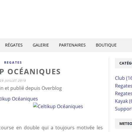
RÉGATES
GALERIE
PARTENAIRES
BOUTIQUE
REGATES
CATÉG
UP OCÉANIQUES
Club
(1
29 JUILLET 2019
Regate
n et publié depuis Overblog
Regate
Kayak
(
Suppor
METE
course en double qui a toujours motivée les